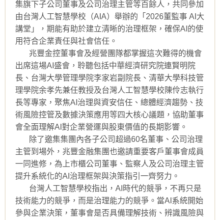
集旗下子公司董事及公司治理主管等百餘人，共同參加
由台灣人工智慧學校（AIA）舉辦的「2026董監事 AI大
講堂」，期能有助於建立清晰的治理框架，確保AI的使
用符合企業責任與社會信任。
兆豐金控董事會及經營團隊都掌握這次難得的機會
出席這場AI盛會，聆聽包括中華經濟研究院連賢明院
長、台灣大學管理學院李家岩副院長、清華大學科技管
理學院余孝先兼任教授及台灣人工智慧學校陳伶志執行
長等專家，聚焦AI治理與資安信任、總體經濟趨勢、技
術風險控管及數據決策應用等四大核心議題，協助董事
會全面理解AI對企業營運與股東價值的長期影響。
除了邀集集團內各子公司超過60名董事、公司治理
主管到場外，兆豐金融集團也邀請重要客戶董事會成員
一同進修，為上市櫃公司董事、監察人及公司治理主管
提升系統化的AI治理框架與決策指引一齊努力。
台灣人工智慧學校指出，AI時代的競爭，不再只是
技術能力的競爭，而是治理能力的競爭。當AI系統開始
參與企業決策，董事會是否具備理解技術、辨識風險與