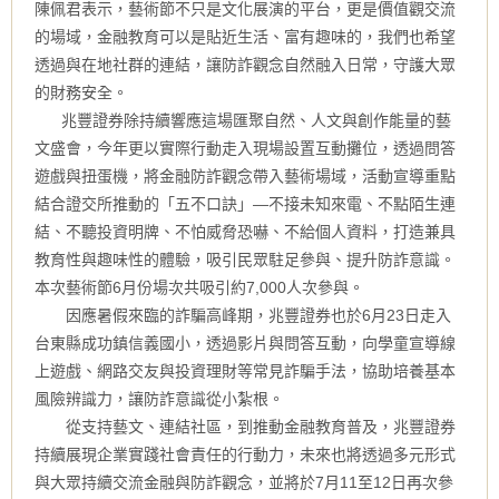
陳佩君表示，藝術節不只是文化展演的平台，更是價值觀交流
的場域，金融教育可以是貼近生活、富有趣味的，我們也希望
透過與在地社群的連結，讓防詐觀念自然融入日常，守護大眾
的財務安全。
兆豐證券除持續響應這場匯聚自然、人文與創作能量的藝
文盛會，今年更以實際行動走入現場設置互動攤位，透過問答
遊戲與扭蛋機，將金融防詐觀念帶入藝術場域，活動宣導重點
結合證交所推動的「五不口訣」—不接未知來電、不點陌生連
結、不聽投資明牌、不怕威脅恐嚇、不給個人資料，打造兼具
教育性與趣味性的體驗，吸引民眾駐足參與、提升防詐意識。
本次藝術節6月份場次共吸引約7,000人次參與。
因應暑假來臨的詐騙高峰期，兆豐證券也於6月23日走入
台東縣成功鎮信義國小，透過影片與問答互動，向學童宣導線
上遊戲、網路交友與投資理財等常見詐騙手法，協助培養基本
風險辨識力，讓防詐意識從小紮根。
從支持藝文、連結社區，到推動金融教育普及，兆豐證券
持續展現企業實踐社會責任的行動力，未來也將透過多元形式
與大眾持續交流金融與防詐觀念，並將於7月11至12日再次參