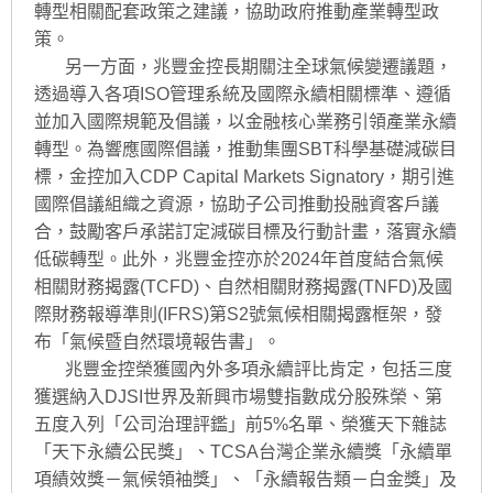
轉型相關配套政策之建議，協助政府推動產業轉型政
策。
另一方面，兆豐金控長期關注全球氣候變遷議題，
透過導入各項ISO管理系統及國際永續相關標準、遵循
並加入國際規範及倡議，以金融核心業務引領產業永續
轉型。為響應國際倡議，推動集團SBT科學基礎減碳目
標，金控加入CDP Capital Markets Signatory，期引進
國際倡議組織之資源，協助子公司推動投融資客戶議
合，鼓勵客戶承諾訂定減碳目標及行動計畫，落實永續
低碳轉型。此外，兆豐金控亦於2024年首度結合氣候
相關財務揭露(TCFD)、自然相關財務揭露(TNFD)及國
際財務報導準則(IFRS)第S2號氣候相關揭露框架，發
布「氣候暨自然環境報告書」。
兆豐金控榮獲國內外多項永續評比肯定，包括三度
獲選納入DJSI世界及新興市場雙指數成分股殊榮、第
五度入列「公司治理評鑑」前5%名單、榮獲天下雜誌
「天下永續公民獎」、TCSA台灣企業永續獎「永續單
項績效獎－氣候領袖獎」、「永續報告類－白金獎」及