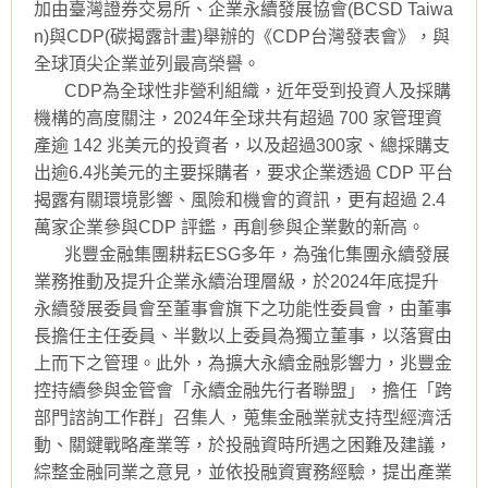
加由臺灣證券交易所、企業永續發展協會(BCSD Taiwa
n)與CDP(碳揭露計畫)舉辦的《CDP台灣發表會》，與
全球頂尖企業並列最高榮譽。
CDP為全球性非營利組織，近年受到投資人及採購
機構的高度關注，2024年全球共有超過 700 家管理資
產逾 142 兆美元的投資者，以及超過300家、總採購支
出逾6.4兆美元的主要採購者，要求企業透過 CDP 平台
揭露有關環境影響、風險和機會的資訊，更有超過 2.4
萬家企業參與CDP 評鑑，再創參與企業數的新高。
兆豐金融集團耕耘ESG多年，為強化集團永續發展
業務推動及提升企業永續治理層級，於2024年底提升
永續發展委員會至董事會旗下之功能性委員會，由董事
長擔任主任委員、半數以上委員為獨立董事，以落實由
上而下之管理。此外，為擴大永續金融影響力，兆豐金
控持續參與金管會「永續金融先行者聯盟」，擔任「跨
部門諮詢工作群」召集人，蒐集金融業就支持型經濟活
動、關鍵戰略產業等，於投融資時所遇之困難及建議，
綜整金融同業之意見，並依投融資實務經驗，提出產業